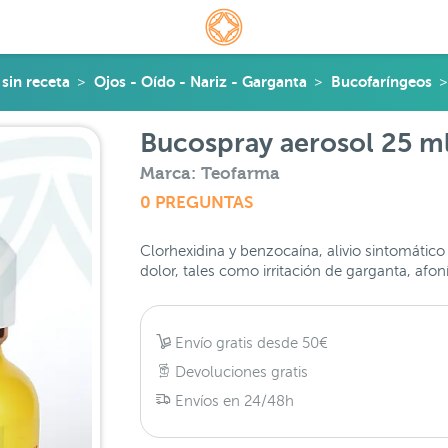
sin receta
Ojos - Oído - Nariz - Garganta
Bucofaríngeos
Bucospray aerosol 25 m
Marca: Teofarma
0 PREGUNTAS
Clorhexidina y benzocaína, alivio sintomátic
dolor, tales como irritación de garganta, afo
Envío gratis desde 50€
Devoluciones gratis
Envíos en 24/48h