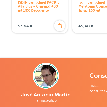
ISDIN Lambdapil PACK 5
Isdin Lambdapil
Alfa plus y Champú 400
Melatonin Conce
ml 15% Descuento
Spray 100 ml
53,94 €
45,40 €
Consu
Utiliza nue
consultas 
José Antonio Martín
Farmacéutico