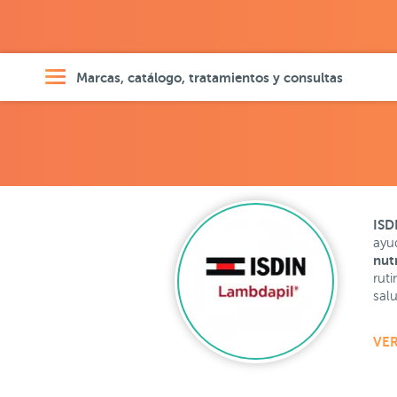
Marcas, catálogo, tratamientos y consultas
ISD
ayu
nut
rut
salu
VER