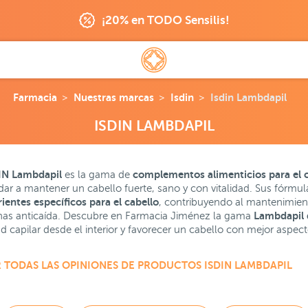
¡20% en TODO Sensilis!
Farmacia
Nuestras marcas
Isdin
Isdin Lambdapil
ISDIN LAMBDAPIL
IN Lambdapil
complementos alimenticios para el c
es la gama de
dar a mantener un cabello fuerte, sano y con vitalidad. Sus fórm
rientes específicos para el cabello
, contribuyendo al mantenimien
Lambdapil 
inas anticaída. Descubre en Farmacia Jiménez la gama
d capilar desde el interior y favorecer un cabello con mejor aspecto
 TODAS LAS OPINIONES DE PRODUCTOS ISDIN LAMBDAPIL