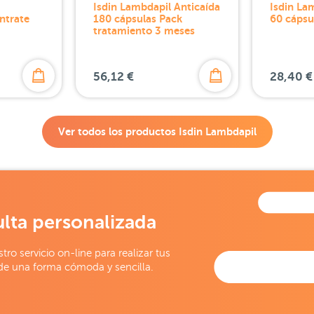
Isdin Lambdapil Anticaída
Isdin La
ntrate
180 cápsulas Pack
60 cápsu
tratamiento 3 meses
56,12 €
28,40 €
Ver todos los productos
Isdin Lambdapil
lta personalizada
stro servicio on-line para realizar tus
de una forma cómoda y sencilla.