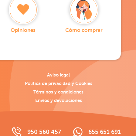
Opiniones
Cómo comprar
Aviso legal
Política de privacidad y Cookies
Términos y condiciones
Envíos y devoluciones
950 560 457
655 651 691