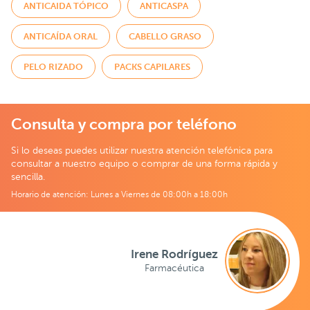
ANTICAIDA TÓPICO
ANTICASPA
ANTICAÍDA ORAL
CABELLO GRASO
PELO RIZADO
PACKS CAPILARES
Consulta y compra por teléfono
Si lo deseas puedes utilizar nuestra atención telefónica para
consultar a nuestro equipo o comprar de una forma rápida y
sencilla.
Horario de atención: Lunes a Viernes de 08:00h a 18:00h
Irene Rodríguez
Farmacéutica