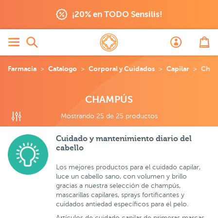
mpús
¡20% en TODO Sensilis!
Farmacia
Catalogo
Corporal y Cuidados
Capilar
Cha
CHAMPÚS
Mostrando 25 de 25 productos
Cuidado y mantenimiento diario del
cabello
Los mejores productos para el cuidado capilar,
luce un cabello sano, con volumen y brillo
gracias a nuestra selección de champús,
mascarillas capilares, sprays fortificantes y
cuidados antiedad específicos para el pelo.
Artículos de cuidado capilar de primeras marcas