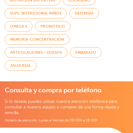
NUTRICIÓN DEPORTIVA
COLÁGENO
SUPL. NUTRICIONAL NIÑOS
DEFENSAS
OMEGA 3
PROBIÓTICO
MEMORIA-CONCENTRACIÓN
ARTICULACIONES - HUESOS
EMBARAZO
JALEA REAL
Consulta y compra por teléfono
Si lo deseas puedes utilizar nuestra atención telefónica para
consultar a nuestro equipo o comprar de una forma rápida y
sencilla.
Horario de atención: Lunes a Viernes de 08:00h a 18:00h