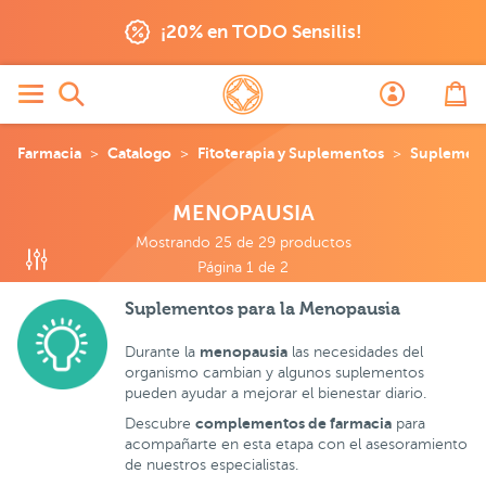
tos
Menopausia
¡20% en TODO Sensilis!
Farmacia
Catalogo
Fitoterapia y Suplementos
Suplemen
MENOPAUSIA
Mostrando 25 de 29 productos
Página 1 de 2
Suplementos para la Menopausia
menopausia
Durante la
las necesidades del
organismo cambian y algunos suplementos
pueden ayudar a mejorar el bienestar diario.
complementos de farmacia
Descubre
para
acompañarte en esta etapa con el asesoramiento
de nuestros especialistas.