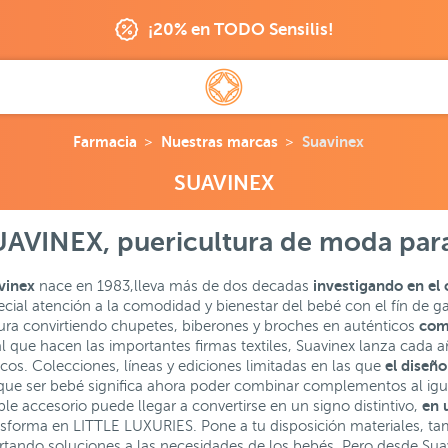
¡20% en TODO Sensilis!
Farmacia
Nuestras marcas
Suavinex
SUAVINEX
UAVINEX, puericultura de moda par
vinex
investigando en el 
nace en 1983,lleva más de dos decadas
cial atención a la comodidad y bienestar del bebé con el fín de ga
com
ura convirtiendo chupetes, biberones y broches en auténticos
al que hacen las importantes firmas textiles, Suavinex lanza cada 
el diseñ
icos. Colecciones, líneas y ediciones limitadas en las que
que ser bebé significa ahora poder combinar complementos al igu
en 
le accesorio puede llegar a convertirse en un signo distintivo,
nsforma en LITTLE LUXURIES. Pone a tu disposición materiales, ta
rtando soluciones a las necesidades de los bebés. Pero desde Sua