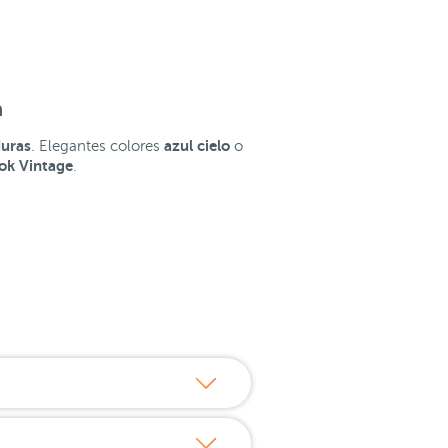
a
duras
azul cielo
. Elegantes colores
o
ok Vintage
.