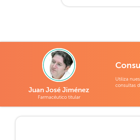
Consu
Utiliza nues
consultas d
Juan José Jiménez
Farmacéutico titular