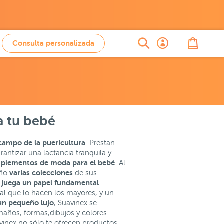
Consulta personalizada
a tu bebé
campo de la puericultura
. Prestan
rantizar una lactancia tranquila y
plementos de moda para el bebé
. Al
varias colecciones
año
de sus
o juega un papel fundamental
.
al que lo hacen los mayores, y un
un pequeño lujo
, Suavinex se
maños, formas,dibujos y colores
vinex no sólo te ofrecen productos