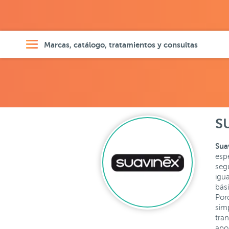
Marcas, catálogo, tratamientos y consultas
S
Sua
espe
seg
igu
bás
Por
simp
tra
apo