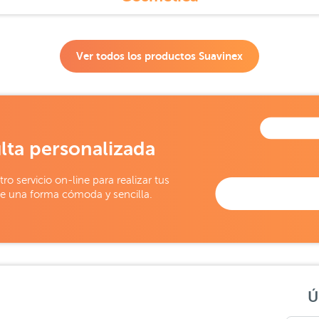
Ver todos los productos
Suavinex
lta personalizada
tro servicio on-line para realizar tus
e una forma cómoda y sencilla.
Ú