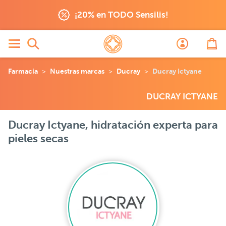
¡20% en TODO Sensilis!
Farmacia
Nuestras marcas
Ducray
Ducray Ictyane
DUCRAY ICTYANE
Ducray Ictyane, hidratación experta para
pieles secas