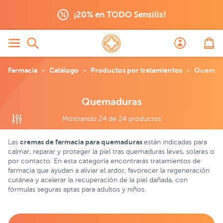
uras
¡20% en TODO Sensilis!
Farmacia
Catálogo
Productos por tratamientos
Quemad
Quemaduras
Mostrando 24 de 24 productos
cremas de farmacia para quemaduras
Las
están indicadas para
calmar, reparar y proteger la piel tras quemaduras leves, solares o
por contacto. En esta categoría encontrarás tratamientos de
farmacia que ayudan a aliviar el ardor, favorecer la regeneración
cutánea y acelerar la recuperación de la piel dañada, con
fórmulas seguras aptas para adultos y niños.