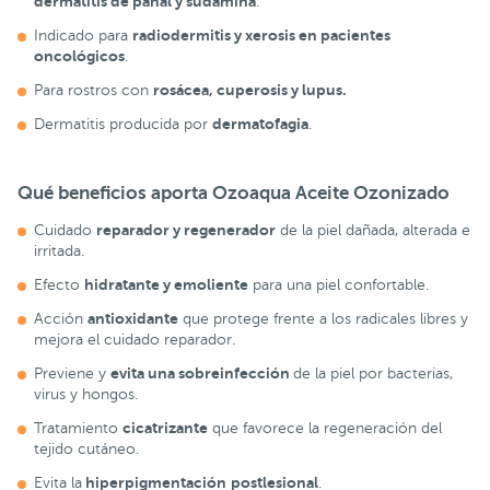
dermatitis de pañal y sudamina
.
radiodermitis y xerosis en pacientes
Indicado para
oncológicos
.
rosácea, cuperosis y lupus.
Para rostros con
dermatofagia
Dermatitis producida por
.
Qué beneficios aporta Ozoaqua Aceite Ozonizado
reparador y regenerador
Cuidado
de la piel dañada, alterada e
irritada.
hidratante y emoliente
Efecto
para una piel confortable.
antioxidante
Acción
que protege frente a los radicales libres y
mejora el cuidado reparador.
evita una sobreinfección
Previene y
de la piel por bacterias,
virus y hongos.
cicatrizante
Tratamiento
que favorece la regeneración del
tejido cutáneo.
hiperpigmentación
postlesional
Evita la
.