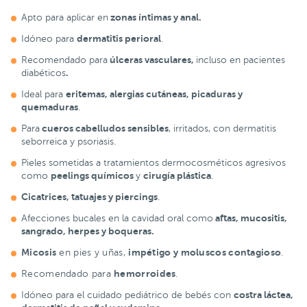
zonas íntimas y anal.
Apto para aplicar en
dermatitis perioral
Idóneo para
.
úlceras vasculares,
Recomendado para
incluso en pacientes
.
diabéticos
eritemas, alergias cutáneas, picaduras y
Ideal para
quemaduras
.
cueros cabelludos sensibles
Para
, irritados, con dermatitis
seborreica y psoriasis.
Pieles sometidas a tratamientos dermocosméticos agresivos
peelings químicos
cirugía plástica
como
y
.
Cicatrices, tatuajes y piercings
.
aftas, mucositis,
Afecciones bucales en la cavidad oral como
sangrado, herpes y boqueras.
Micosis
impétigo y moluscos contagioso
en pies y uñas,
.
hemorroides
Recomendado para
.
costra láctea,
Idóneo para el cuidado pediátrico de bebés con