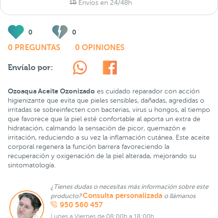
Envíos en 24/48h
0
0
0 PREGUNTAS
0 OPINIONES
Envíalo por:
Ozoaqua Aceite Ozonizado
es cuidado reparador con acción
higienizante que evita que pieles sensibles, dañadas, agredidas o
irritadas se sobreinfecten con bacterias, virus u hongos, al tiempo
que favorece que la piel esté confortable al aporta un extra de
hidratación, calmando la sensación de picor, quemazón e
irritación, reduciendo a su vez la inflamación cutánea. Este aceite
corporal regenera la función barrera favoreciendo la
recuperación y oxigenación de la piel alterada, mejorando su
sintomatología.
¿Tienes dudas o necesitas más información sobre este
Consulta personalizada
producto?
o llámanos
950 560 457
Lunes a Viernes de 08:00h a 18:00h