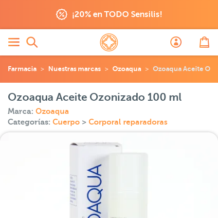
¡20% en TODO Sensilis!
Farmacia
Nuestras marcas
Ozoaqua
Ozoaqua Aceite Ozo
Ozoaqua Aceite Ozonizado 100 ml
Marca:
Ozoaqua
Categorías:
Cuerpo
>
Corporal reparadoras