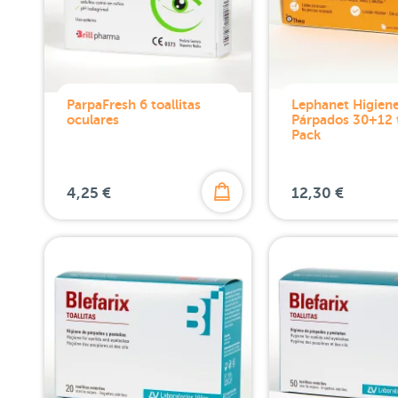
ParpaFresh 6 toallitas
Lephanet Higien
oculares
Párpados 30+12 t
Pack
4,25 €
12,30 €