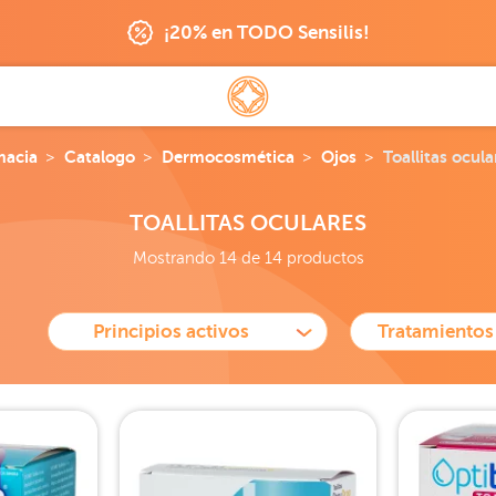
¡20% en TODO Sensilis!
macia
Catalogo
Dermocosmética
Ojos
Toallitas ocula
TOALLITAS OCULARES
Mostrando 14 de 14 productos