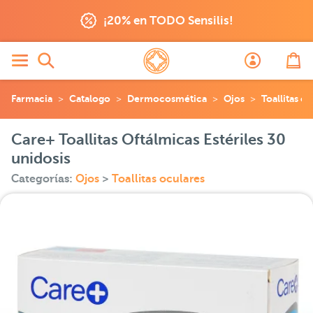
¡20% en TODO Sensilis!
Farmacia
Catalogo
Dermocosmética
Ojos
Toallitas o
Care+ Toallitas Oftálmicas Estériles 30
unidosis
Categorías:
Ojos
>
Toallitas oculares