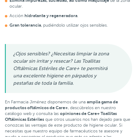
Elimina impurezas, suciedad, así como maquillaje
de la zona
ocular.
hidratante y regeneradora
Acción
.
Gran tolerancia
, pudiéndolo utilizar ojos sensibles.
¿Ojos sensibles? ¿Necesitas limpiar la zona
ocular sin irritar y resecar? Las Toallitas
Oftálmicas Estériles de Care+ te permitirá
una excelente higiene en párpados y
pestañas de toda la familia.
amplia gama de
En Farmacia Jiménez disponemos de una
productos oftálmicos de Care+
, descúbrelos en nuestro
opiniones de Care+ Toallitas
catálogo web y consulta las
Oftálmicas Estériles
que otros usuarios nos han dejado para que
conozcas las ventajas de este producto de higiene ocular. Si
necesitas que nuestro equipo de farmacéuticos te asesore y
ayude a encontrar el producto que más se adapte a las