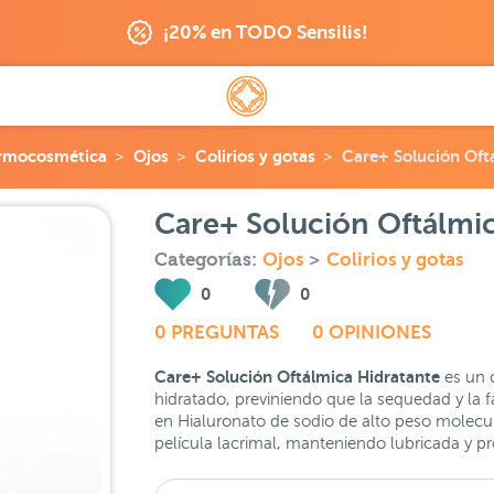
¡20% en TODO Sensilis!
rmocosmética
Ojos
Colirios y gotas
Care+ Solución Oftá
Care+ Solución Oftálmic
Categorías:
Ojos
>
Colirios y gotas
0
0
0 PREGUNTAS
0 OPINIONES
Care+ Solución Oftálmica Hidratante
es un c
hidratado, previniendo que la sequedad y la fat
en Hialuronato de sodio de alto peso molecul
película lacrimal, manteniendo lubricada y pro