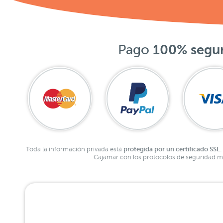
Pago
100% segu
protegida por un certificado SSL.
Toda la información privada está
Cajamar con los protocolos de seguridad má