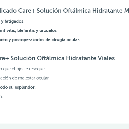
ndicado Care+ Solución Oftálmica Hidratante 
s y fatigados
.
tivitis, blefaritis y orzuelos
.
acto y postoperatorios de cirugía ocular.
re+ Solución Oftálmica Hidratante Viales
do que el ojo se reseque.
ación de malestar ocular.
odo su esplendor
.
n.