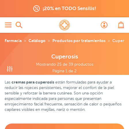
is
¡20% en TODO Sensilis!
Farmacia
Catálogo
Productos por tratamientos
Cuperos
Cuperosis
Mostrando 25 de 39 productos
Página 1 de 2
cremas para cuperosis
Las
están formuladas para ayudar a
reducir las rojeces persistentes, mejorar el confort de la piel
sensible y reforzar la barrera cutánea. Son una opción
especialmente indicada para personas que presentan
enrojecimiento facial frecuente, sensación de calor o pequeños
capilares visibles en mejillas, nariz o mentón.