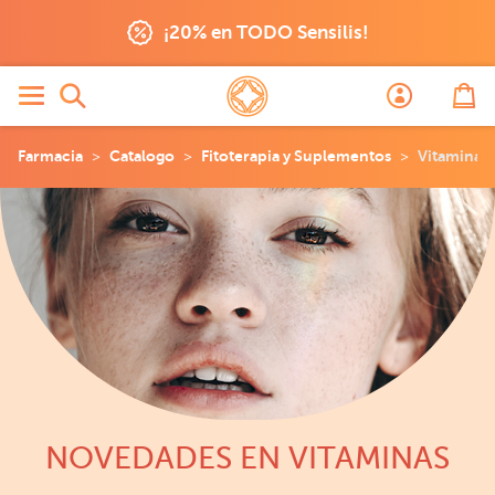
¡20% en TODO Sensilis!
Farmacia
Catalogo
Fitoterapia y Suplementos
Vitaminas
NOVEDADES EN VITAMINAS