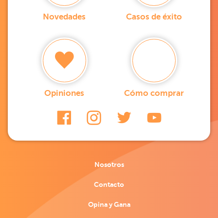
Novedades
Casos de éxito
Opiniones
Cómo comprar
Nosotros
Contacto
Opina y Gana