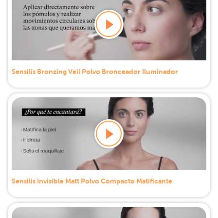
Sensilis Bronzing Veil Polvo Bronceador Iluminador
Sensilis Invisible Matt Polvo Compacto Matificante