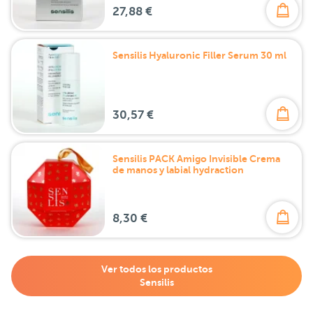
27,88 €
Sensilis Hyaluronic Filler Serum 30 ml
30,57 €
Sensilis PACK Amigo Invisible Crema
de manos y labial hydraction
8,30 €
Ver todos los productos
Sensilis