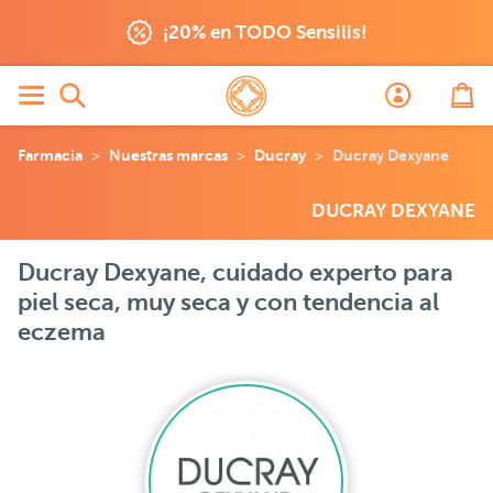
¡20% en TODO Sensilis!
Farmacia
Nuestras marcas
Ducray
Ducray Dexyane
DUCRAY DEXYANE
Ducray Dexyane, cuidado experto para
piel seca, muy seca y con tendencia al
eczema