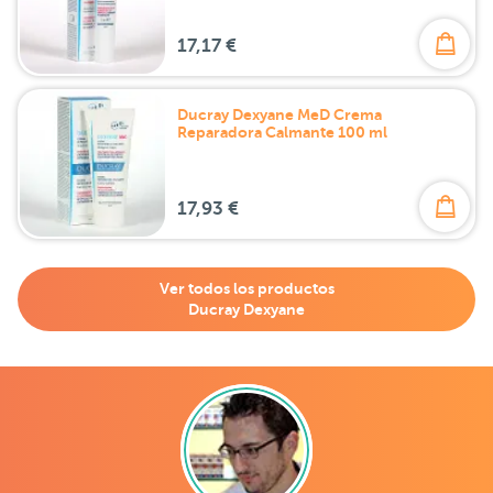
17,17 €
Ducray Dexyane MeD Crema
Reparadora Calmante 100 ml
17,93 €
Ver todos los productos
Ducray Dexyane