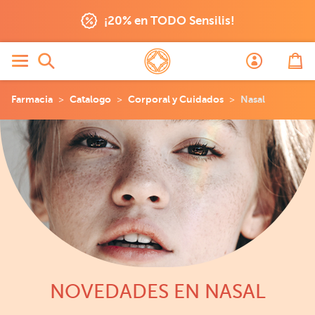
¡20% en TODO Sensilis!
Farmacia
Catalogo
Corporal y Cuidados
Nasal
NOVEDADES EN NASAL