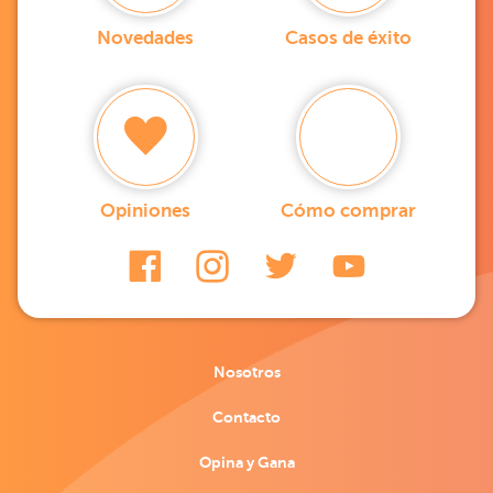
Novedades
Casos de éxito
Opiniones
Cómo comprar
Nosotros
Contacto
Opina y Gana