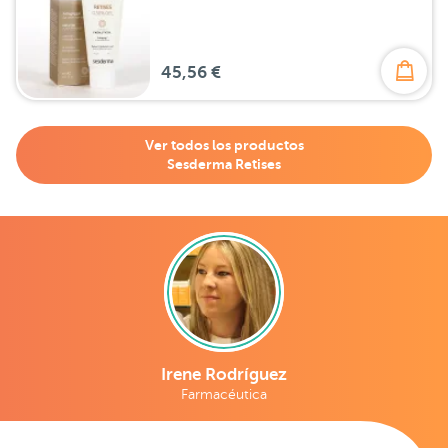
45,56 €
Ver todos los productos
Sesderma Retises
Irene Rodríguez
Farmacéutica