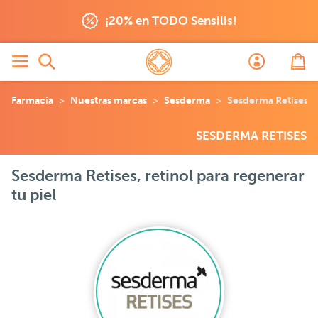
¡20% en TODO Sensilis!
Farmacia
Nuestras marcas
Sesderma
Sesderma Retises
SESDERMA RETISES
Sesderma Retises, retinol para regenerar
tu piel