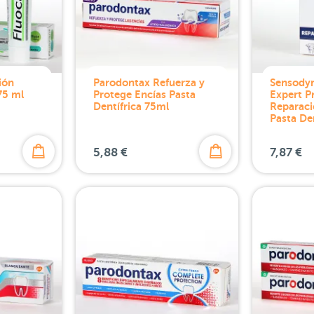
ión
Parodontax Refuerza y
Sensody
75 ml
Protege Encías Pasta
Expert P
Dentífrica 75ml
Reparaci
Pasta Den
5,88 €
7,87 €