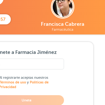
457
Francisca Cabrera
Farmacéutica
nete a Farmacia Jiménez
Al registrarte aceptas nuestros
Términos de uso
Políticas de
y
Privacidad
Unete