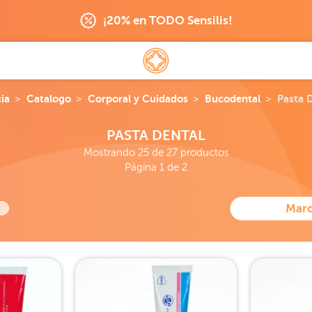
¡20% en TODO Sensilis!
ia
Catalogo
Corporal y Cuidados
Bucodental
Pasta 
PASTA DENTAL
Mostrando 25 de 27 productos
Página 1 de 2