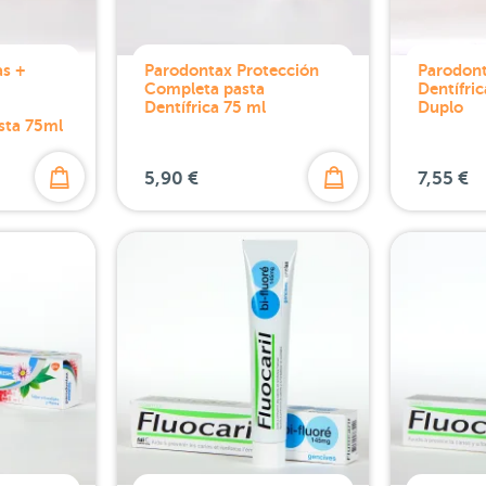
as +
Parodontax Protección
Parodont
Completa pasta
Dentífric
Dentífrica 75 ml
Duplo
sta 75ml
5,90 €
7,55 €