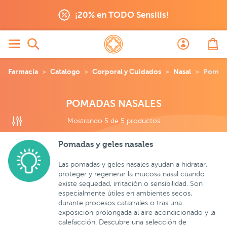
s nasales
¡20% en TODO Sensilis!
Farmacia
Catalogo
Corporal y Cuidados
Nasal
Pomada
POMADAS NASALES
Mostrando 5 de 5 productos
Pomadas y geles nasales
Las pomadas y geles nasales ayudan a hidratar,
proteger y regenerar la mucosa nasal cuando
existe sequedad, irritación o sensibilidad. Son
especialmente útiles en ambientes secos,
durante procesos catarrales o tras una
exposición prolongada al aire acondicionado y la
calefacción. Descubre una selección de