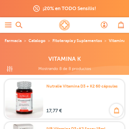
Vitamina K
¡20% en TODO Sensilis!
Farmacia
Catalogo
Fitoterapia y Suplementos
Vitaminas
VITAMINA K
Mostrando 8 de 8 productos
Nutralie Vitamina D3 + K2 60 cápsulas
17,77 €
IVB Vitamina D3+K2 Spray 15ml