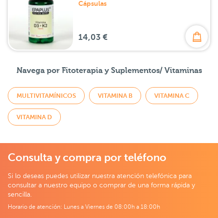
Cápsulas
14,03 €
Navega por Fitoterapia y Suplementos/ Vitaminas
MULTIVITAMÍNICOS
VITAMINA B
VITAMINA C
VITAMINA D
Consulta y compra por teléfono
Si lo deseas puedes utilizar nuestra atención telefónica para
consultar a nuestro equipo o comprar de una forma rápida y
sencilla.
Horario de atención: Lunes a Viernes de 08:00h a 18:00h