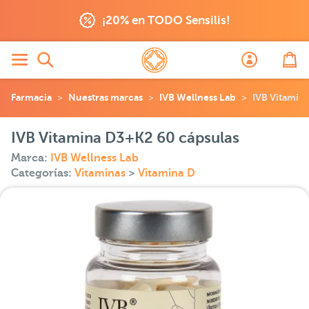
¡20% en TODO Sensilis!
Farmacia
Nuestras marcas
IVB Wellness Lab
IVB Vitamin
IVB Vitamina D3+K2 60 cápsulas
Marca:
IVB Wellness Lab
Categorías:
Vitaminas
>
Vitamina D