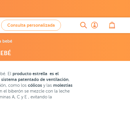
Consulta personalizada
a bebé
BEBÉ
producto estrella es el
ebé. El
sistema patentado de ventilación
,
cólicos
molestias
ción, como los
y las
en el biberón se mezcle con la leche
nas A, C y E , evitando la