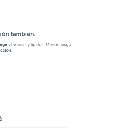
ción tambien.
tege
vitaminas y lípidos. Menor riesgo
ucción
.
é