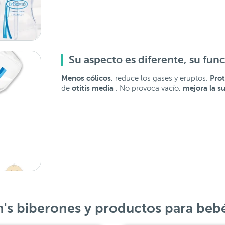
Su aspecto es diferente, su fun
Menos cólicos
Pro
, reduce los gases y eruptos.
otitis media
mejora la s
de
. No provoca vacío,
n's biberones y productos para beb