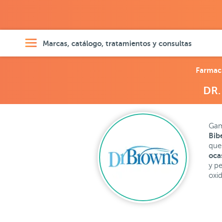
Marcas, catálogo, tratamientos y consultas
Farmac
DR.
Gam
Bib
que
oca
y p
oxi