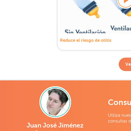
Reduce el riesgo de otitis
Ve
Consu
Utiliza nues
consultas d
Juan José Jiménez