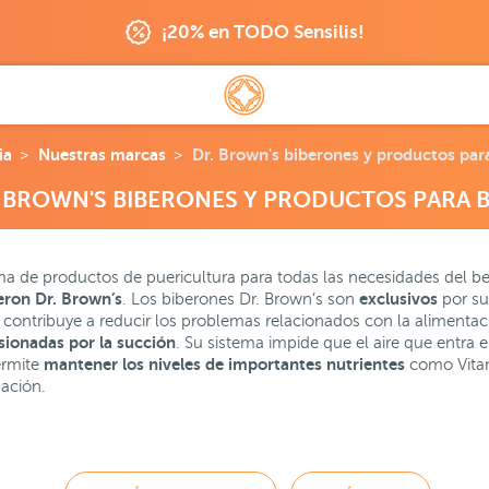
¡20% en TODO Sensilis!
ia
Nuestras marcas
Dr. Brown's biberones y productos par
 BROWN'S BIBERONES Y PRODUCTOS PARA 
a de productos de puericultura para todas las necesidades del b
eron Dr. Brown’s
exclusivos
. Los biberones Dr. Brown’s son
por su
 contribuye a reducir los problemas relacionados con la alimenta
sionadas por la succión
. Su sistema impide que el aire que entra 
mantener los niveles de importantes nutrientes
ermite
como Vitami
dación.