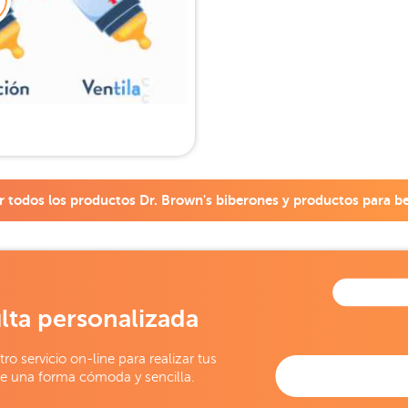
r todos los productos
Dr. Brown's biberones y productos para b
lta personalizada
tro servicio on-line para realizar tus
e una forma cómoda y sencilla.