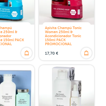
 Champú
Apivita Champú Tonic
te 250ml &
Women 250ml &
ionador
Acondicionador Tonic
nte 150ml PACK
150ml PACK
IONAL
PROMOCIONAL
17,70 €