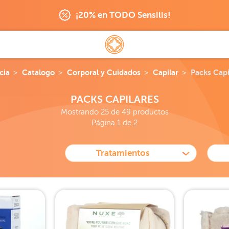
¡20% en TODO Sensilis!
cia
Catalogo
Corporal y Cuidados
Capilar
Packs Capi
PACKS CAPILARES
Mostrando 25 de 49 productos
Página 1 de 2