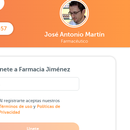
457
José Antonio Martín
Farmacéutico
nete a Farmacia Jiménez
Al registrarte aceptas nuestros
Términos de uso
Políticas de
y
Privacidad
Unete