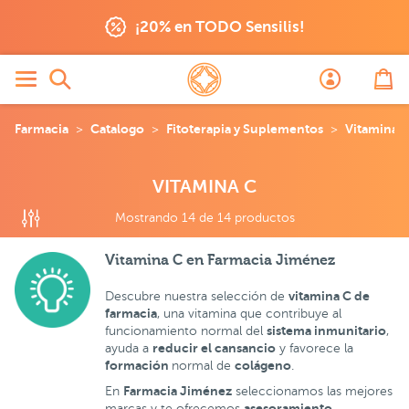
Vitamina C
¡20% en TODO Sensilis!
Farmacia
Catalogo
Fitoterapia y Suplementos
Vitaminas
VITAMINA C
Mostrando 14 de 14 productos
Vitamina C en Farmacia Jiménez
vitamina C de
Descubre nuestra selección de
farmacia
, una vitamina que contribuye al
sistema inmunitario
funcionamiento normal del
,
reducir el cansancio
ayuda a
y favorece la
formación
colágeno
normal de
.
Farmacia Jiménez
En
seleccionamos las mejores
asesoramiento
marcas y te ofrecemos