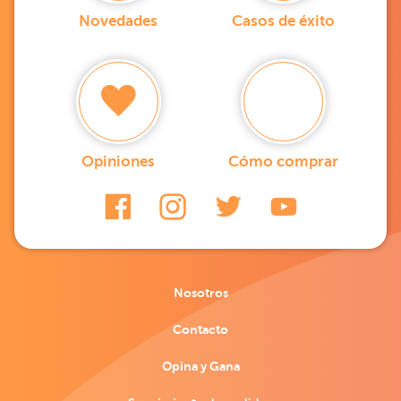
Novedades
Casos de éxito
Opiniones
Cómo comprar
Nosotros
Contacto
Opina y Gana