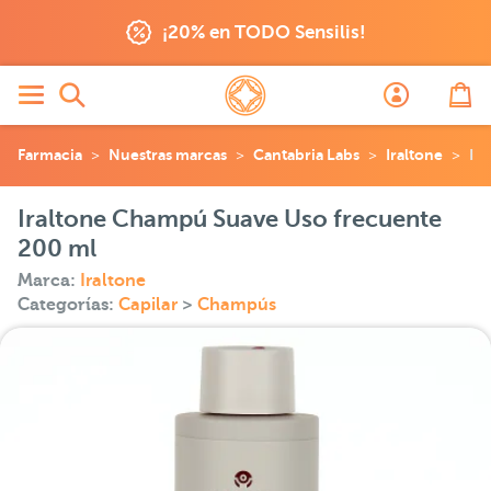
¡20% en TODO Sensilis!
Farmacia
Nuestras marcas
Cantabria Labs
Iraltone
Ir
Iraltone Champú Suave Uso frecuente
200 ml
Marca:
Iraltone
Categorías:
Capilar
>
Champús