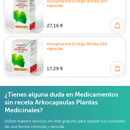
Arkopharma Ginkgo Biloba 200
cápsulas
27,16 €
Arkopharma Ginkgo Biloba 100
cápsulas
17,29 €
¿Tienes alguna duda en Medicamentos
sin receta Arkocapsulas Plantas
Medicinales?
Utiliza nuestro servicio on-line gratuito para realizar tus consultas
de una forma cómoda y sencilla.