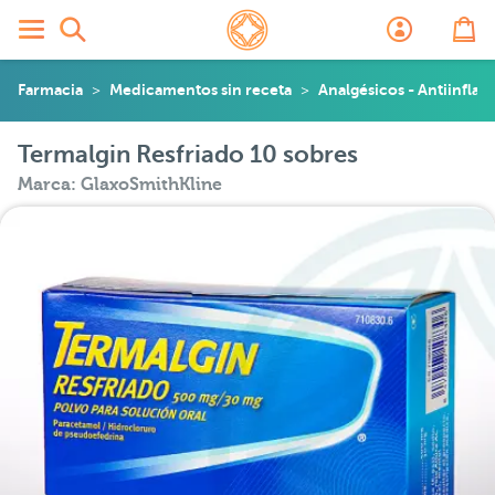
Farmacia
Medicamentos sin receta
Analgésicos - Antiinflam
Termalgin Resfriado 10 sobres
Marca: GlaxoSmithKline