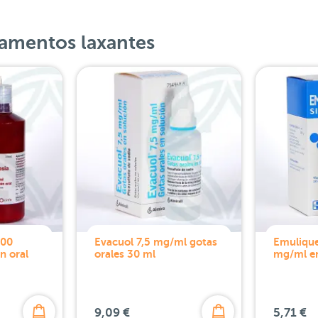
amentos laxantes
200
Evacuol 7,5 mg/ml gotas
Emulique
n oral
orales 30 ml
mg/ml em
9,09 €
5,71 €