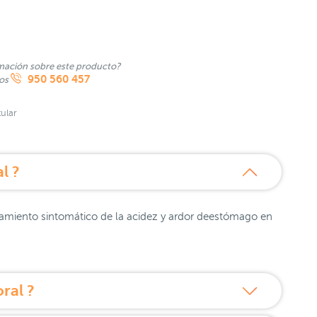
mación sobre este producto?
950 560 457
nos
ular
l ?
tamiento sintomático de la acidez y ardor deestómago en
ral ?