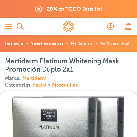
¡20% en TODO Sensilis!
Farmacia
Nuestras marcas
Martiderm
Martiderm Platin
Martiderm Platinum Whitening Mask
Promoción Duplo 2x1
Marca:
Martiderm
Categorías:
Facial
>
Mascarillas