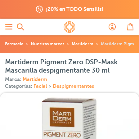
¡20% en TODO Sensilis!
Farmacia
Nuestras marcas
Martiderm
Martiderm Pigment
Martiderm Pigment Zero DSP-Mask
Mascarilla despigmentante 30 ml
Marca:
Martiderm
Categorías:
Facial
>
Despigmentantes