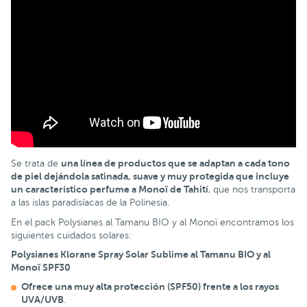
una línea de productos que se adaptan a cada tono
Se trata de
de piel dejándola satinada, suave y muy protegida que incluye
un característico perfume a Monoï de Tahití
, que nos transporta
a las islas paradisíacas de la Polinesia.
En el pack Polysianes al Tamanu BIO y al Monoï encontramos los
siguientes cuidados solares:
Polysianes Klorane Spray Solar Sublime al Tamanu BIO y al
Monoï SPF30
Ofrece una muy alta protección (SPF50) frente a los rayos
UVA/UVB
.