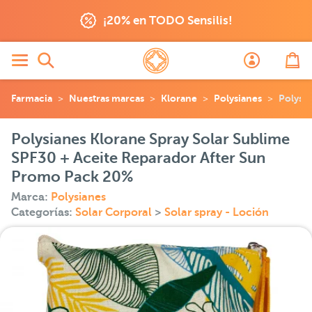
¡20% en TODO Sensilis!
Farmacia
Nuestras marcas
Klorane
Polysianes
Polysi
Polysianes Klorane Spray Solar Sublime
SPF30 + Aceite Reparador After Sun
Promo Pack 20%
Marca:
Polysianes
Categorías:
Solar Corporal
>
Solar spray - Loción