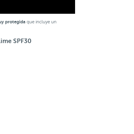
muy protegida
que incluye un
blime SPF30