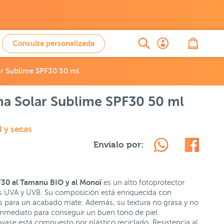
Consulta personalizada
ar Sublime SPF30 50 ml
ma Solar Sublime SPF30 50 ml
 y secas
Envíalo por:
F30 al Tamanu BIO y al Monoï
es un alto fotoprotector
nes UVA y UVB. Su composición está enriquecida con
s para un acabado mate. Además, su textura no grasa y no
nmediato para conseguir un buen tono de piel.
e está compuesto por plástico reciclado. Resistencia al