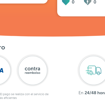
0
0
ro
En
24/48 hor
El pago se realiza con el servicio de
s eficientes