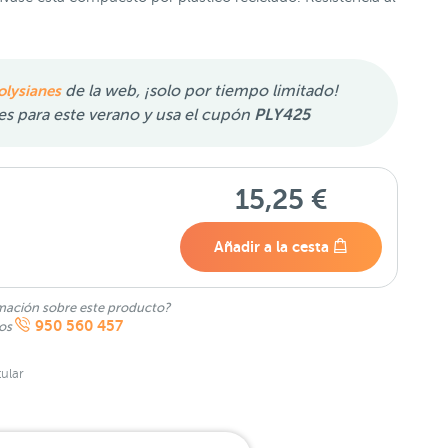
olysianes
de la web, ¡solo por tiempo limitado!
nes para este verano y usa el cupón
PLY425
15,25 €
Añadir a la cesta
mación sobre este producto?
950 560 457
nos
ular