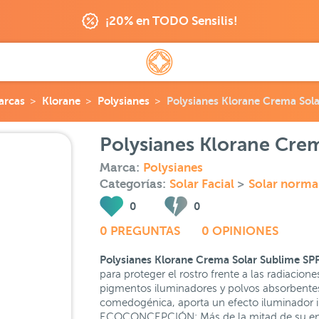
¡20% en TODO Sensilis!
arcas
Klorane
Polysianes
Polysianes Klorane Crema Sol
Polysianes Klorane Cre
Marca:
Polysianes
Categorías:
Solar Facial
>
Solar normal
0
0
0 PREGUNTAS
0 OPINIONES
Polysianes Klorane Crema Solar Sublime SP
para proteger el rostro frente a las radiacio
pigmentos iluminadores y polvos absorbente
comedogénica, aporta un efecto iluminador i
ECOCONCEPCIÓN: Más de la mitad de su envas