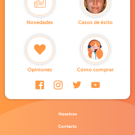
Novedades
Casos de éxito
Opiniones
Cómo comprar
Nosotros
Contacto