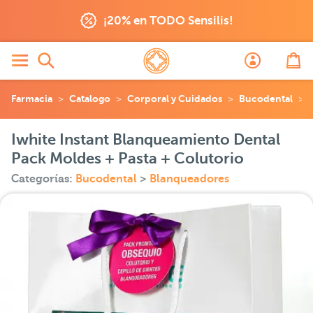
¡20% en TODO Sensilis!
Farmacia
Catalogo
Corporal y Cuidados
Bucodental
Iwhite Instant Blanqueamiento Dental
Pack Moldes + Pasta + Colutorio
Categorías:
Bucodental
>
Blanqueadores