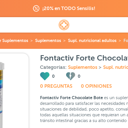
¡20% en TODO Sensilis!
 y Suplementos
Suplementos
Supl. nutricional adultos
Fo
Fontactiv Forte Chocola
Categorías:
Suplementos
>
Supl. nutri
0
0
0 PREGUNTAS
0 OPINIONES
Fontactiv Forte Chocolate Bote
es un suplem
desarrollado para satisfacer las necesidades 
situaciones de debilidad, poco apetito, conva
todas aquellas situaciones que requieran un a
tránsito intestinal gracias a su alto contenid