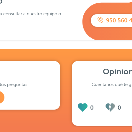
o
ra consultar a nuestro equipo o
950 560 
Opinion
tus preguntas
Cuéntanos qué te gu
0
0