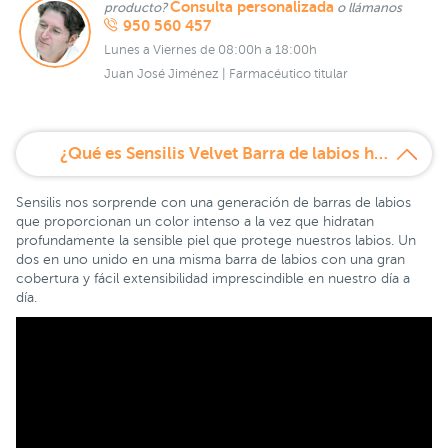
Consulta personalizada
producto?
o llámanos
950 560 457
Lunes a Viernes de 08:00h a 18:00h
Juan José Jiménez | Farmacéutico titular
¿Qué es Sensilis Velvet Barra de labios hidratante Tono 206 Mure?
Sensilis nos sorprende con una generación de barras de labios
que proporcionan un color intenso a la vez que hidratan
profundamente la sensible piel que protege nuestros labios. Un
dos en uno unido en una misma barra de labios con una gran
cobertura y fácil extensibilidad imprescindible en nuestro día a
día.