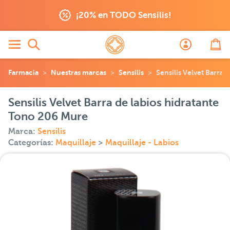
¡20% en TODO Sensilis!
Farmacia
Nuestras marcas
Sensilis
Sensilis Velvet Barra
Sensilis Velvet Barra de labios hidratante
Tono 206 Mure
Marca:
Sensilis
Categorías:
Maquillaje
>
Maquillaje - Labios