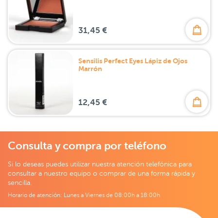
31,45 €
Sensilis Perfect Eyes Lápiz de Ojos
Marrón
12,45 €
Consulta y compra por teléfono
Si lo deseas puedes utilizar nuestra atención telefónica para
consultar a nuestro equipo o comprar de una forma rápida y
sencilla.
Horario de atención: Lunes a Viernes de 08:00h a 18:00h