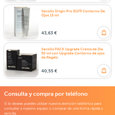
Sensilis Origin Pro EGF5 Contorno De
Ojos 15 ml
43,63 €
Sensilis PACK Upgrade Crema de Día
50 ml con Upgrade Contorno de ojos
de Regalo
40,55 €
Consulta y compra por teléfono
Si lo deseas puedes utilizar nuestra atención telefónica para
consultar a nuestro equipo o comprar de una forma rápida y
sencilla.