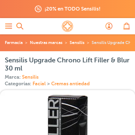
¡20% en TODO Sensilis!
Farmacia
Nuestras marcas
Sensilis
Sensilis Upgrade Chron
Sensilis Upgrade Chrono Lift Filler & Blur
30 ml
Marca:
Sensilis
Categorías:
Facial
>
Cremas antiedad