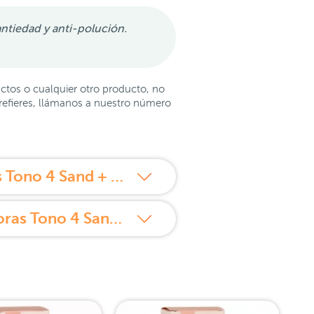
ntiedad y anti-polución.
ctos o cualquier otro producto, no
prefieres, llámanos a nuestro número
¿Cómo usar Sensilis Neverending Maquillaje Antiedad 18 horas Tono 4 Sand + Neverending Corrector Líquido Promo?
Propiedades de Sensilis Neverending Maquillaje Antiedad 18 horas Tono 4 Sand + Neverending Corrector Líquido Promo