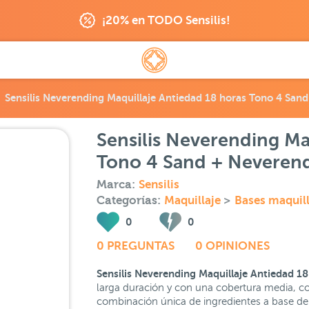
¡20% en TODO Sensilis!
Sensilis Neverending Maquillaje Antiedad 18 horas Tono 4 San
Sensilis Neverending Ma
Tono 4 Sand + Neverend
Marca:
Sensilis
Categorías:
Maquillaje
>
Bases maquill
0
0
0 PREGUNTAS
0 OPINIONES
Sensilis Neverending Maquillaje Antiedad 1
larga duración y con una cobertura media, co
combinación única de ingredientes a base de 