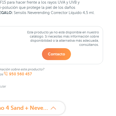
F15 para hacer frente a los rayos UVA y UVB y
-polución que protege la piel de los daños
EGALO:
Sensilis Neverending Corrector Líquido 4,5 ml.
Este producto ya no está disponible en nuestro
catálogo. Si necesitas más información sobre
disponibilidad o la alternativa más adecuada,
consúltanos.
Contacto
mación sobre este producto?
950 560 457
nos
ular
¿Qué es Sensilis Neverending Maquillaje Antiedad 18 horas Tono 4 Sand + Neverending Corrector Líquido Promo?