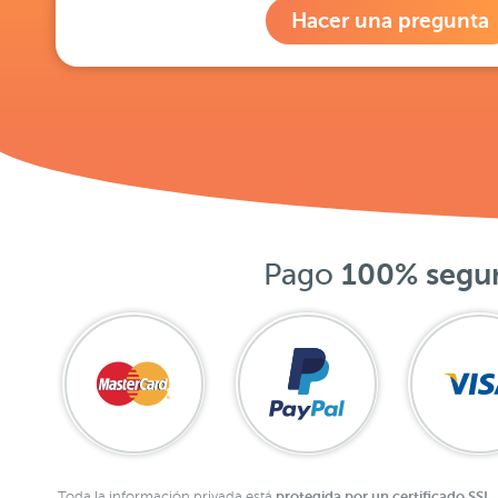
Hacer una pregunta
Pago
100% segu
protegida por un certificado SSL.
Toda la información privada está