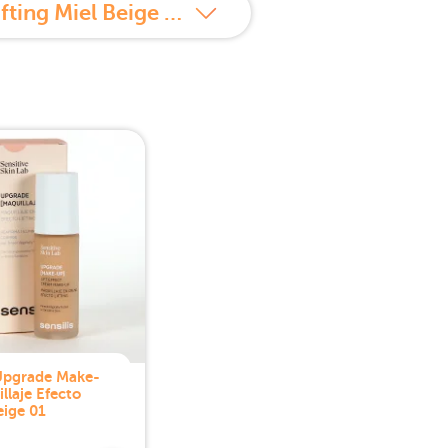
Propiedades de Sensilis Upgrade Make-Up Maquillaje Efecto Lifting Miel Beige 2.5
 Upgrade Make-
llaje Efecto
eige 01