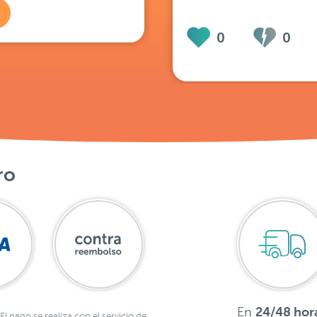
0
0
ro
En
24/48 hor
El pago se realiza con el servicio de