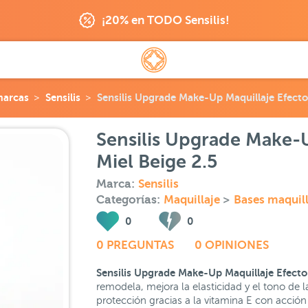
¡20% en TODO Sensilis!
marcas
Sensilis
Sensilis Upgrade Make-Up Maquillaje Efecto 
Sensilis Upgrade Make-U
Miel Beige 2.5
Marca:
Sensilis
Categorías:
Maquillaje
>
Bases maquill
0
0
0 PREGUNTAS
0 OPINIONES
Sensilis Upgrade Make-Up Maquillaje Efecto 
remodela, mejora la elasticidad y el tono de l
protección gracias a la vitamina E con acción 