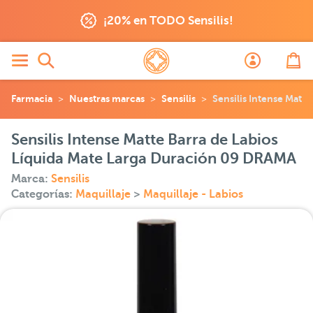
¡20% en TODO Sensilis!
Farmacia
Nuestras marcas
Sensilis
Sensilis Intense Matt
Sensilis Intense Matte Barra de Labios
Líquida Mate Larga Duración 09 DRAMA
Marca:
Sensilis
Categorías:
Maquillaje
>
Maquillaje - Labios