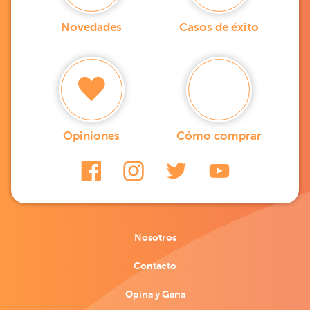
Novedades
Casos de éxito
Opiniones
Cómo comprar
Nosotros
Contacto
Opina y Gana