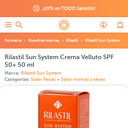
¡20% en TODO Sensilis!
Farmacia
Nuestras marcas
Rilastil
Rilastil Sun System
Rilastil Sun System Crema Velluto SPF
50+ 50 ml
Marca:
Rilastil Sun System
Categorías:
Solar Facial
>
Solar normal y secas