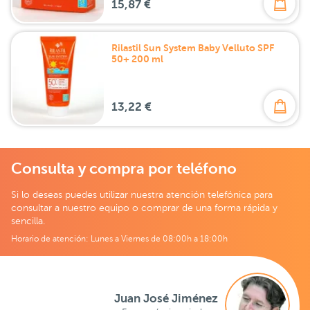
15,87 €
Rilastil Sun System Baby Velluto SPF
50+ 200 ml
13,22 €
Consulta y compra por teléfono
Si lo deseas puedes utilizar nuestra atención telefónica para
consultar a nuestro equipo o comprar de una forma rápida y
sencilla.
Horario de atención: Lunes a Viernes de 08:00h a 18:00h
Juan José Jiménez