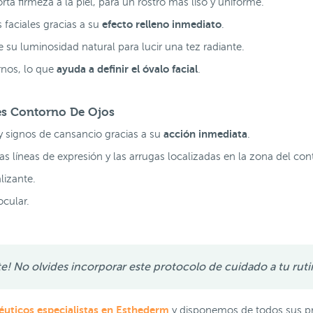
ta firmeza a la piel, para un rostro más liso y uniforme.
efecto relleno inmediato
s faciales gracias a su
.
 su luminosidad natural para lucir una tez radiante.
ayuda a definir el óvalo facial
rnos, lo que
.
hes Contorno De Ojos
acción inmediata
 y signos de cansancio gracias a su
.
as líneas de expresión y las arrugas localizadas en la zona del co
alizante.
ocular.
ante! No olvides incorporar este protocolo de cuidado a tu ruti
uticos especialistas en Esthederm
y disponemos de todos sus pr