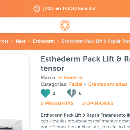
¡20% en TODO Sensilis!
rcas
Naos
Esthederm
Esthederm Pack Lift & Repair Trat
Esthederm Pack Lift & Re
tensor
Marca:
Esthederm
Categorías:
Facial
>
Cremas antiedad
2
0
0 PREGUNTAS
2 OPINIONES
Esthederm Pack Lift & Repair Tratamiento li
con elevadas propiedades reafirmantes desarro
por el Serum Tensor Absoluto, con efecto tens