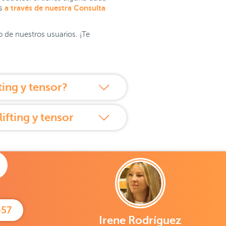
a través de nuestra Consulta
os
o de nuestros usuarios. ¡Te
ing y tensor?
ifting y tensor
457
Irene Rodríguez