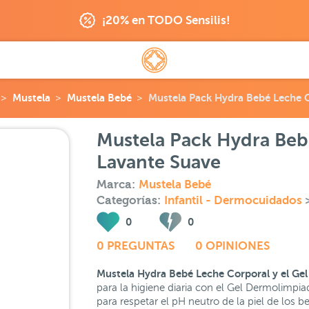
¡20% en TODO Sensilis!
Mustela
Mustela Bebé
Mustela Pack Hydra Bebé Leche C
Mustela Pack Hydra Beb
Lavante Suave
Marca:
Mustela Bebé
Categorías:
Infantil - Dermocuidados
0
0
0 PREGUNTAS
0 OPINIONES
Mustela Hydra Bebé Leche Corporal y el Gel
para la higiene diaria con el Gel Dermolimpi
para respetar el pH neutro de la piel de los b