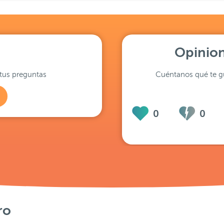
Opinion
tus preguntas
Cuéntanos qué te gu
0
0
ro