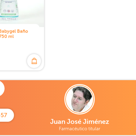
Babygel Baño
750 ml
457
Juan José Jiménez
Farmacéutico titular