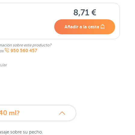
8,71 €
Añadir a la cesta
mación sobre este producto?
950 560 457
nos
ular
40 ml?
asaje sobre su pecho.