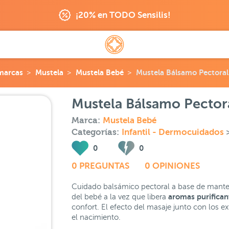
¡20% en TODO Sensilis!
marcas
Mustela
Mustela Bebé
Mustela Bálsamo Pectoral
Mustela Bálsamo Pector
Marca:
Mustela Bebé
Categorías:
Infantil - Dermocuidados
0
0
0 PREGUNTAS
0 OPINIONES
Cuidado balsámico pectoral a base de manteca 
aromas purifican
del bebé a la vez que libera
confort. El efecto del masaje junto con los e
el nacimiento.