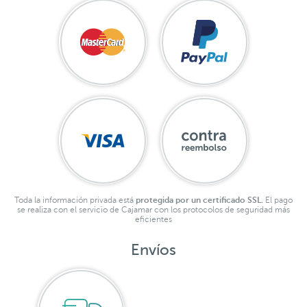
Toda la información privada está
protegida por un certificado SSL.
El pago
se realiza con el servicio de Cajamar con los protocolos de seguridad más
eficientes
Envíos