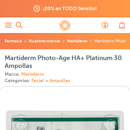
¡20% en TODO Sensilis!
Farmacia
Nuestras marcas
Martiderm
Martiderm Photo-
Martiderm Photo-Age HA+ Platinum 30
Ampollas
Marca:
Martiderm
Categorías:
Facial
>
Ampollas