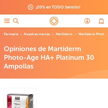
¡20% en TODO Sensilis!
Farmacia
Nuestras marcas
Martiderm
Martiderm Photo-
Opiniones de Martiderm
Photo-Age HA+ Platinum 30
Ampollas