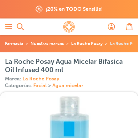
¡20% en TODO Sensilis!
Farmacia
Nuestras marcas
La Roche Posay
La Roche Posa
La Roche Posay Agua Micelar Bifasica
Oil Infused 400 ml
Marca:
La Roche Posay
Categorías:
Facial
>
Agua micelar