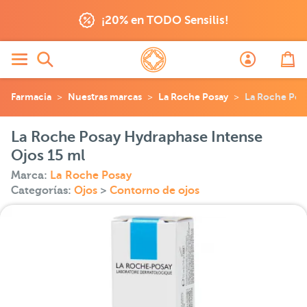
¡20% en TODO Sensilis!
Farmacia
Nuestras marcas
La Roche Posay
La Roche Posa
La Roche Posay Hydraphase Intense
Ojos 15 ml
Marca:
La Roche Posay
Categorías:
Ojos
>
Contorno de ojos