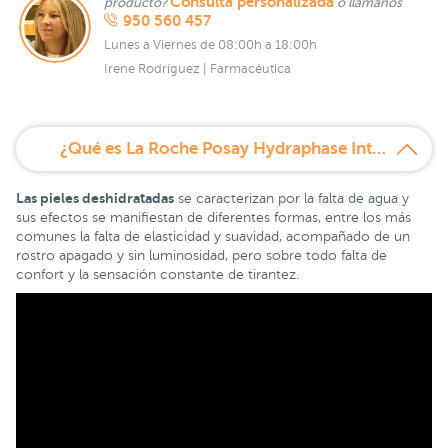
Consulta personalizada
producto?
o llámanos
950 560 457
Lunes a Viernes de 08:00h a 18:00h
Irene Rodríguez | Farmacéutica
¿Qué es La Roche Posay Hydraphase Intense Ojos 15 ml?
Las pieles deshidratadas
se caracterizan por la falta de agua y
sus efectos se manifiestan de diferentes formas, entre los más
comunes la falta de elasticidad y suavidad, acompañado de un
rostro apagado y sin luminosidad, pero sobre todo falta de
confort y la sensación constante de tirantez.