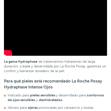
La gama Hydraphase
de tratamientos hidratantes de larga
duración, creada y desarrollada por La Roche Posay, garantiza un
confort y bienestar duradero de la piel.
Para qué pieles está recomendado La Roche Posay
Hydraphase Intense Ojos
pieles sensibles
contornos
Indicado para
y desarrollado para
de ojos sensibles
deshidratados
y
.
ojeras
Idóneo para
provocadas por cansancio y bolsas.