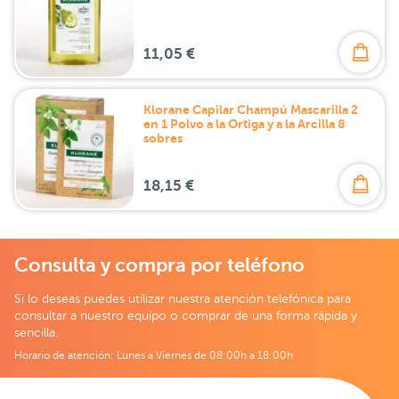
11,05 €
Klorane Capilar Champú Mascarilla 2
en 1 Polvo a la Ortiga y a la Arcilla 8
sobres
18,15 €
Consulta y compra por teléfono
Si lo deseas puedes utilizar nuestra atención telefónica para
consultar a nuestro equipo o comprar de una forma rápida y
sencilla.
Horario de atención: Lunes a Viernes de 08:00h a 18:00h