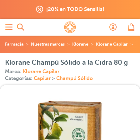
¡20% en TODO Sensilis!
Farmacia
Nuestras marcas
Klorane
Klorane Capilar
Kl
Klorane Champú Sólido a la Cidra 80 g
Marca:
Klorane Capilar
Categorías:
Capilar
>
Champú Sólido